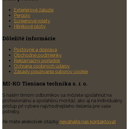
Exteriérové žalúzie
Pergoly
Screenové rolety
Hliníkové ploty
Dôležité informácie
Poštovné a doprava
Obchodné podmienky
Reklamačný poriadok
Ochrana osobných údajov
Zásady používania súborov cookie
MI-KO Tieniaca technika s. r. o.
S naším tímom odborníkov sa môžete spoľahnúť na
profesionálnu a spoľahlivú montáž, ako aj na individuálny
prístup pri výbere najvhodnejšieho riešenia pre vaše
potreby.
Ak máte akékoľvek otázky
neváhajte nás kontaktovať
.