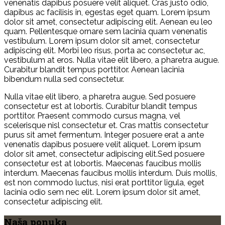
venenatis dapibus posuere velit aliquet. Cras justo odio,
dapibus ac facilisis in, egestas eget quam. Lorem ipsum
dolor sit amet, consectetur adipiscing elit. Aenean eu leo
quam. Pellentesque ornare sem lacinia quam venenatis
vestibulum. Lorem ipsum dolor sit amet, consectetur
adipiscing elit. Morbi leo risus, porta ac consectetur ac,
vestibulum at eros. Nulla vitae elit libero, a pharetra augue.
Curabitur blandit tempus porttitor. Aenean lacinia
bibendum nulla sed consectetur.
Nulla vitae elit libero, a pharetra augue. Sed posuere
consectetur est at lobortis. Curabitur blandit tempus
porttitor. Praesent commodo cursus magna, vel
scelerisque nisl consectetur et. Cras mattis consectetur
purus sit amet fermentum. Integer posuere erat a ante
venenatis dapibus posuere velit aliquet. Lorem ipsum
dolor sit amet, consectetur adipiscing elit.Sed posuere
consectetur est at lobortis. Maecenas faucibus mollis
interdum. Maecenas faucibus mollis interdum. Duis mollis,
est non commodo luctus, nisi erat porttitor ligula, eget
lacinia odio sem nec elit. Lorem ipsum dolor sit amet,
consectetur adipiscing elit.
Naša ponuka