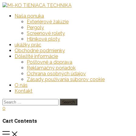
Naša ponuka
Exteriérové žalúzie
Pergoly
Screenové rolety
Hliníkové ploty
ukážky prác
Obchodné podmienky
Dôležité informácie
Poštovné a doprava
Reklamačný poriadok
Ochrana osobných údajov
Zásady používania súborov cookie
O nás
Kontakt
Search
0
Cart Contents